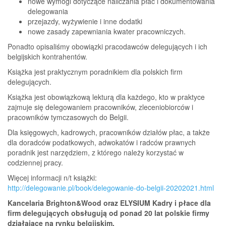
nowe wymogi dotyczące naliczania płac i do­kumentowania
delegowania
przejazdy, wyżywienie i inne dodatki
nowe zasady zapewniania kwater pracowni­czych.
Ponadto opisaliśmy obowiązki pracodawców delegujących i ich
belgijskich kontrahentów.
Książka jest praktycznym poradnikiem dla polskich firm
delegujących.
Książka jest obowiązkową lekturą dla każdego, kto w praktyce
zajmuje się delegowaniem pracowni­ków, zleceniobiorców i
pracowników tymczaso­wych do Belgii.
Dla księgowych, kadrowych, pracowników działów płac, a także
dla doradców podatkowych, adwoka­tów i radców prawnych
poradnik jest narzędziem, z którego należy korzystać w
codziennej pracy.
Więcej informacji n/t książki:
http://delegowanie.pl/book/delegowanie-do-belgii-20202021.html
Kancelaria Brighton&Wood oraz ELYSIUM Kadry i płace dla
firm delegujących obsługują od ponad 20 lat polskie firmy
działające na rynku belgijskim.