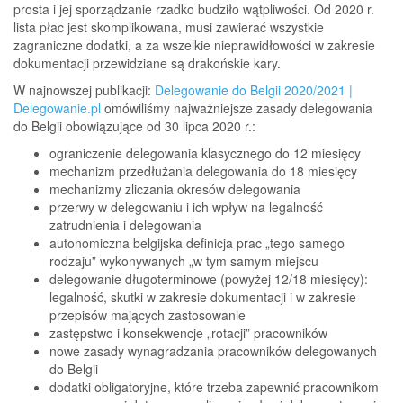
prosta i jej sporządzanie rzadko budziło wątpli­wości. Od 2020 r.
lista płac jest skomplikowana, musi zawierać wszystkie
zagraniczne dodatki, a za wszelkie nieprawidłowości w zakresie
dokumenta­cji przewidziane są drakońskie kary.
W najnowszej publikacji:
Delegowanie do Belgii 2020/2021 |
Delegowanie.pl
omówiliśmy najważniej­sze zasady delegowania
do Belgii obowiązujące od 30 lipca 2020 r.:
ograniczenie delegowania klasycznego do 12 miesięcy
mechanizm przedłużania delegowania do 18 miesięcy
mechanizmy zliczania okresów delegowania
przerwy w delegowaniu i ich wpływ na legalność
zatrudnienia i delegowania
autonomiczna belgijska definicja prac „tego samego
rodzaju” wykonywanych „w tym sa­mym miejscu
delegowanie długoterminowe (powyżej 12/18 miesięcy):
legalność, skutki w zakresie dokumentacji i w zakresie
przepisów mających zastosowanie
zastępstwo i konsekwencje „rotacji” pracowników
nowe zasady wynagradzania pracowników de­legowanych
do Belgii
dodatki obligatoryjne, które trze­ba zapewnić pracownikom