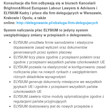
Konsultacje dla firm odbywają się w biurach Kancelarii
Brighton&Wood European Labour Lawyers & Advisors i
ELYSIUM Kadry i płace dla firm delegujących w Warszawie,
Krakowie i Opolu, a także
online:
http://delegowanie.pl/obsluga-firm-delegujacych
System naliczania płac ELYSIUM to jedyny system
uwzględniający zmiany w przepisach o delegowaniu.
ELYSIUM umożliwia firmie samodzielne i elastyczne
dopasowanie zasad wyliczeń oraz dokumentów
generowanych przez system płacowy
ELYSIUM liczy płace zgodnie z przepisami polskimi oraz
zgodnie z przepisami wszystkich państw członkowskich UE
ELYSIUM pozwala na elastyczność w konfigurowaniu zasad
rozliczania płac na nowych rynkach z uwzględnieniem
różnych składników wynagrodzeń
ELYSIUM generuje dokumenty miesięczne we wszystkich
językach UE i zgodnie z przepisami wszystkich państw
członkowskich UE
ELYSIUM zawiera różne moduły optymalizacyjne zgodne z
regulacjami państw przyjmujących
ELYSIUM dostosowany jest do nowych przepisów o